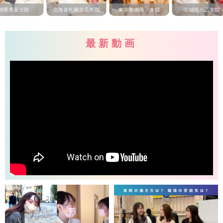
県富士院
北海道札幌北広島院
東京都御茶ノ水院
宮城県八乙女院
最新動画